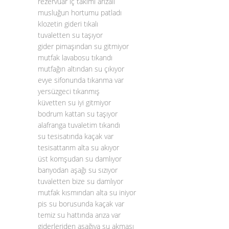
rezervuar iç takımı arızalı
musluğun hortumu patladı
klozetin gideri tıkalı
tuvaletten su taşıyor
gider pimaşından su gitmiyor
mutfak lavabosu tıkandı
mutfağın altından su çıkıyor
evye sifonunda tıkanma var
yersüzgeci tıkanmış
küvetten su iyi gitmiyor
bodrum kattan su taşıyor
alafranga tuvaletim tıkandı
su tesisatında kaçak var
tesisattanm alta su akıyor
üst komşudan su damlıyor
banyodan aşağı su sızıyor
tuvaletten bize su damlıyor
mutfak kısmından alta su iniyor
pis su borusunda kaçak var
temiz su hattında arıza var
giderleriden aşağıya su akması