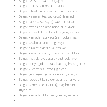
Balgat tesisatımda su kaçağı var
Balgat su tesisatı borusu patladı
Balgat cihazla su kaçağı ustası arıyorum
Balgat kameralı tesisat kaçağı hizmeti
Balgat robotla su kaçağı yapan tesisatçı
Balgat fayansların arasından su çıkıyor
Balgat su saati kendiliğinden yavaş dönüyor
Balgat kırmadan su kaçağının bulunması
Balgat lavabo tıkandı su gitmiyor
Balgat tuvalet gideri tıkalı taşıyor
Balgat klozetten su gitmiyor borusu tıkalı
Balgat mutfak lavabosu tıkandı çekmiyor
Balgat banyo gideri tıkandı acil açılması gerek
Balgat küvetten su yavaş gidiyor
Balgat yersüzgeci giderinden su gitmiyor
Balgat robotla tıkalı gider açan yer arıyorum
Balgat kamera ile tıkanıklığın açılmasını
istiyorum
Balgat kırmadan tıkanan gideri açan usta