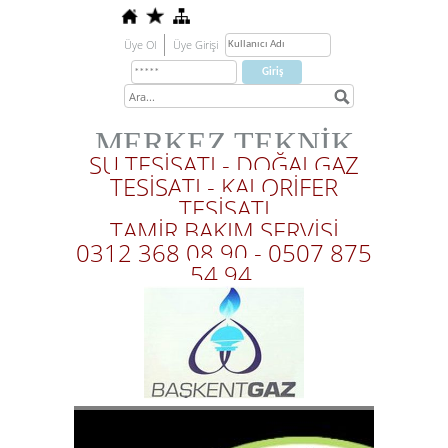
Üye Ol
Üye Girişi
MERKEZ TEKNİK
SU TESİSATI - DOĞALGAZ
TESİSATI - KALORİFER
TESİSATI
TAMİR BAKIM SERVİSİ
0312 368 08 90 - 0507 875
54 94