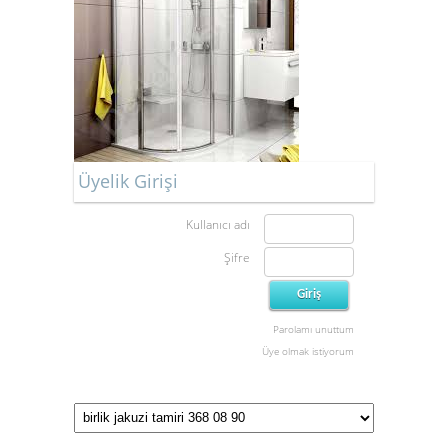
Üyelik Girişi
Kullanıcı adı
Şifre
Parolamı unuttum
Üye olmak istiyorum