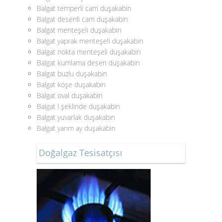
Balgat temperli cam duşakabin
Balgat desenli cam duşakabin
Balgat menteşeli duşakabin
Balgat yaprak menteşeli duşakabin
Balgat nokta menteşeli duşakabin
Balgat kumlama desen duşakabin
Balgat buzlu duşakabin
Balgat köşe duşakabin
Balgat oval duşakabin
Balgat l şeklinde duşakabin
Balgat yuvarlak duşakabin
Balgat yarım ay duşakabin
Doğalgaz Tesisatçısı