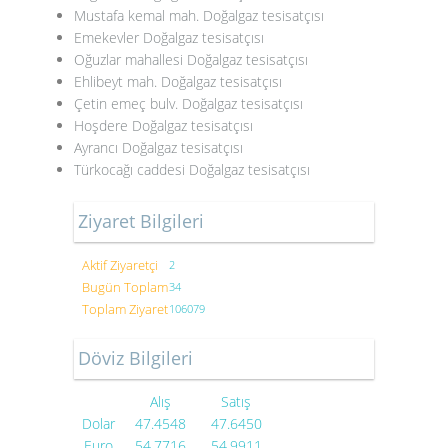
Mustafa kemal mah. Doğalgaz tesisatçısı
Emekevler Doğalgaz tesisatçısı
Oğuzlar mahallesi Doğalgaz tesisatçısı
Ehlibeyt mah. Doğalgaz tesisatçısı
Çetin emeç bulv. Doğalgaz tesisatçısı
Hoşdere Doğalgaz tesisatçısı
Ayrancı Doğalgaz tesisatçısı
Türkocağı caddesi Doğalgaz tesisatçısı
Ziyaret Bilgileri
Aktif Ziyaretçi
2
Bugün Toplam
34
Toplam Ziyaret
106079
Döviz Bilgileri
Alış
Satış
Dolar
47.4548
47.6450
Euro
54.7716
54.9911