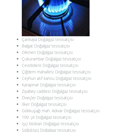
Çankaya Doğalgaz tesisatçısı
Balgat Doğalgaz tesisatçısı
Dikmen Doğalgaz tesisatçısı
Çukurambar Doğalgaz tesisatçısı
Cevizlidere Doğalgaz tesisatçısı
Çiğdem mahallesi Doğalgaz tesisatçısı
Ceyhun atıf kansu Doğalgaz tesisatçısı
Karapınar Doğalgaz tesisatçısı
Ziyabey caddesi Doğalgaz tesisatçısı
Öveçler Doğalgaz tesisatçısı
İlker Doğalgaz tesisatçısı
Gökkuşağı mah. Adıvar Doğalgaz tesisatçısı
100. yıl Doğalgaz tesisatçısı
İşçi blokları Doğalgaz tesisatçısı
Söğütözü Doğalgaz tesisatçısı