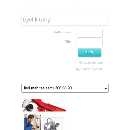
Üyelik Girişi
Kullanıcı adı
Şifre
Parolamı unuttum
Üye olmak istiyorum