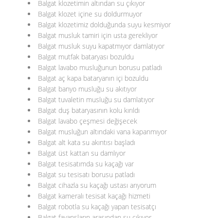
Balgat klozetimin altından su çıkıyor
Balgat klozet içine su doldurmuyor
Balgat klozetimiz dolduğunda suyu kesmiyor
Balgat musluk tamiri için usta gerekliyor
Balgat musluk suyu kapatmıyor damlatıyor
Balgat mutfak bataryası bozuldu
Balgat lavabo musluğunun borusu patladı
Balgat aç kapa bataryanın içi bozuldu
Balgat banyo musluğu su akıtıyor
Balgat tuvaletin musluğu su damlatıyor
Balgat duş bataryasının kolu kırıldı
Balgat lavabo çeşmesi değişecek
Balgat musluğun altındaki vana kapanmıyor
Balgat alt kata su akıntısı başladı
Balgat üst kattan su damlıyor
Balgat tesisatımda su kaçağı var
Balgat su tesisatı borusu patladı
Balgat cihazla su kaçağı ustası arıyorum
Balgat kameralı tesisat kaçağı hizmeti
Balgat robotla su kaçağı yapan tesisatçı
Balgat fayansların arasından su çıkıyor