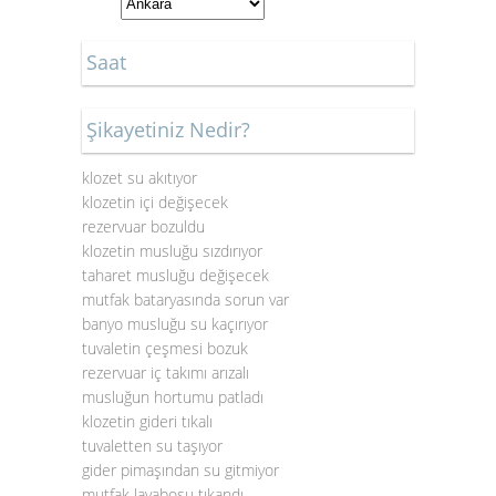
Saat
Şikayetiniz Nedir?
klozet su akıtıyor
klozetin içi değişecek
rezervuar bozuldu
klozetin musluğu sızdırıyor
taharet musluğu değişecek
mutfak bataryasında sorun var
banyo musluğu su kaçırıyor
tuvaletin çeşmesi bozuk
rezervuar iç takımı arızalı
musluğun hortumu patladı
klozetin gideri tıkalı
tuvaletten su taşıyor
gider pimaşından su gitmiyor
mutfak lavabosu tıkandı