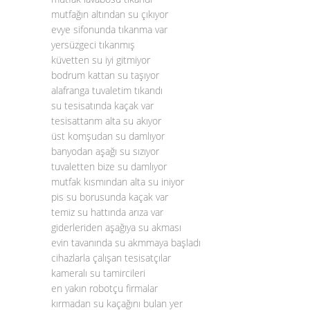
mutfağın altından su çıkıyor
evye sifonunda tıkanma var
yersüzgeci tıkanmış
küvetten su iyi gitmiyor
bodrum kattan su taşıyor
alafranga tuvaletim tıkandı
su tesisatında kaçak var
tesisattanm alta su akıyor
üst komşudan su damlıyor
banyodan aşağı su sızıyor
tuvaletten bize su damlıyor
mutfak kısmından alta su iniyor
pis su borusunda kaçak var
temiz su hattında arıza var
giderleriden aşağıya su akması
evin tavanında su akmmaya başladı
cihazlarla çalışan tesisatçılar
kameralı su tamircileri
en yakın robotçu firmalar
kırmadan su kaçağını bulan yer