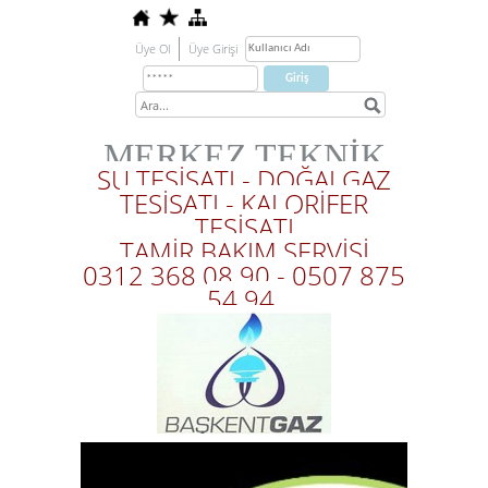
Üye Ol
Üye Girişi
MERKEZ TEKNİK
SU TESİSATI - DOĞALGAZ
TESİSATI - KALORİFER
TESİSATI
TAMİR BAKIM SERVİSİ
0312 368 08 90 - 0507 875
54 94