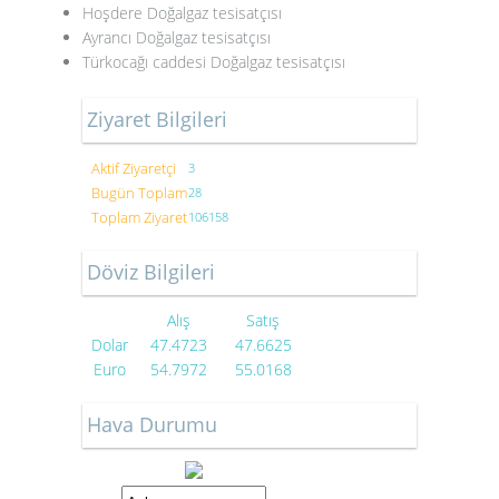
Hoşdere Doğalgaz tesisatçısı
Ayrancı Doğalgaz tesisatçısı
Türkocağı caddesi Doğalgaz tesisatçısı
Ziyaret Bilgileri
Aktif Ziyaretçi
3
Bugün Toplam
28
Toplam Ziyaret
106158
Döviz Bilgileri
Alış
Satış
Dolar
47.4723
47.6625
Euro
54.7972
55.0168
Hava Durumu