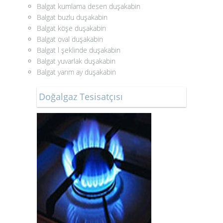
Balgat kumlama desen duşakabin
Balgat buzlu duşakabin
Balgat köşe duşakabin
Balgat oval duşakabin
Balgat l şeklinde duşakabin
Balgat yuvarlak duşakabin
Balgat yarım ay duşakabin
Doğalgaz Tesisatçısı