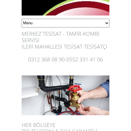
MERKEZ TESİSAT - TAMİR-KOMBİ
SERVİSİ
İLERİ MAHALLESİ TESİSAT TESİSATÇI
0312 368 08 90-0552 331 41 06
HER BÖLGEYE