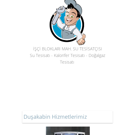
İŞÇİ BLOKLARI MAH. SU TESİSATÇISI
Su Tesisatı - Kalorifer Tesisatı - Doğalgaz
Tesisatı
Duşakabin Hizmetlerimiz