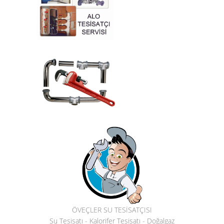
ÖVEÇLER SU TESİSATÇISI
Su Tesisatı - Kalorifer Tesisatı - Doğalgaz