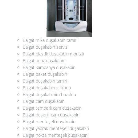
Balgat mika duşakabin tamiri
Balgat duşakabin servisi
Balgat plastik duşakabin montajı
Balgat ucuz duşakabin
Balgat kampanya duşakabin
Balgat paket duşakabin
Balgat duşakabin tamiri
Balgat duşakabin silikonu
Balgat duşakabinim bozuldu
Balgat cam duşakabin
Balgat temperli cam duşakabin
Balgat desenli cam duşakabin
Balgat menteşeli duşakabin
Balgat yaprak menteşeli duşakabin
Balgat nokta menteşeli duşakabin