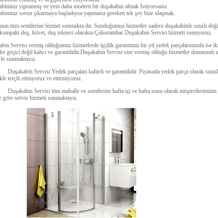
bininiz yıpranmış ve yeni daha modern bir duşakabin almak İstiyorsanız
bininiz sorun çıkarmaya başladıysa yapmanız gereken tek şey bize ulaşmak.
nın tüm semtlerine hizmet sunmakta dır. Sunduğumuz hizmetler sadece duşakabinle sınırlı deği
,kompakt duş, küvet, duş teknesi olarakta Çukurambar Duşakabin Servisi hizmeti sunuyoruz.
bin Servisi vermiş olduğumuz hizmetlerde işçilik garantimiz bir yıl yedek parçalarımızda ise iki
er geçici değil kalıcı ve garantilidir.Duşakabin Servisi size vermiş olduğu hizmetler donanımlı us
rle sunmaktayız.
bin Servisi Yedek parçaları kaliteli ve garantilidir. Piyasada yedek parça olarak sunula
kle terçih etmiyoruz ve ettirmiyoruz.
bin Servisi tüm mahalle ve semtlerine hafta içi ve hafta sonu olarak müşterilerimizin m
e göre servis hizmeti sunmaktayız.