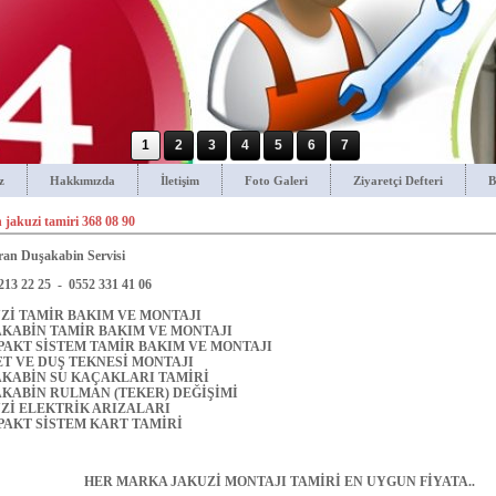
1
2
3
4
5
6
7
z
Hakkımızda
İletişim
Foto Galeri
Ziyaretçi Defteri
B
 jakuzi tamiri 368 08 90
n Duşakabin Servisi
213 22 25 - 0552 331 41 06
Zİ TAMİR BAKIM VE MONTAJI
KABİN TAMİR BAKIM VE MONTAJI
AKT SİSTEM TAMİR BAKIM VE MONTAJI
T VE DUŞ TEKNESİ MONTAJI
KABİN SU KAÇAKLARI TAMİRİ
KABİN RULMAN (TEKER) DEĞİŞİMİ
Zİ ELEKTRİK ARIZALARI
AKT SİSTEM KART TAMİRİ
HER MARKA JAKUZİ MONTAJI TAMİRİ EN UYGUN FİYATA..