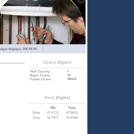
algat doğalgaz 368 08 90
Ziyaret Bilgileri
Aktif Ziyaretçi
1
Bugün Toplam
79
Toplam Ziyaret
106124
Döviz Bilgileri
Alış
Satış
Dolar
47.4723
47.6625
Euro
54.7972
55.0168