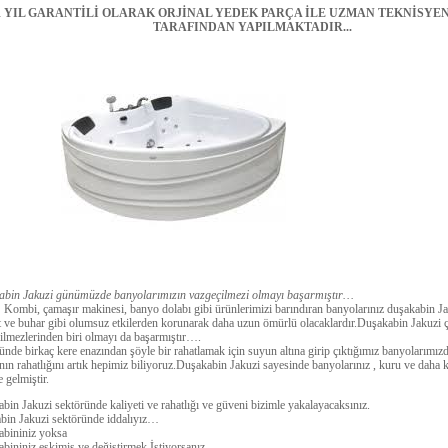
R YIL GARANTİLİ OLARAK ORJİNAL YEDEK PARÇA İLE UZMAN TEKNİSY
TARAFINDAN YAPILMAKTADIR...
bin Jakuzi günümüzde banyolarımızın vazgeçilmezi olmayı başarmıştır…
 çamaşır makinesi, banyo dolabı gibi ürünlerimizi barındıran banyolarınız duşakabin Ja
t ve buhar gibi olumsuz etkilerden korunarak daha uzun ömürlü olacaklardır.Duşakabin Jakuzi
ilmezlerinden biri olmayı da başarmıştır….
günde birkaç kere enazından şöyle bir rahatlamak için suyun altına girip çıktığımız banyolarımı
nın rahatlığını artık hepimiz biliyoruz.Duşakabin Jakuzi sayesinde banyolarınız , kuru ve daha k
e gelmiştir.
bin Jakuzi sektöründe kaliyeti ve rahatlığı ve güveni bizimle yakalayacaksınız.
bin Jakuzi sektöründe iddalıyız…
bininiz yoksa
bininiz eskimiş ve değiştirmek İstiyorsanız