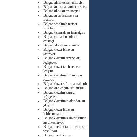
Balgat sıhhi tesisat tamircisi
Balgat su tesisat tamirci ustası
Balgat sıhhi su tesisatçısı
Balgat su tesisatı servisi
İstanbul
Balgat genelinde tesisat
firmaları
Balgat kameralı su tesisatçısı
Balgat kırmadan robotlu
tesisatçı
Balgat cihazlı su tamircisi
Balgat klozet içine su
kaçırıyor
Balgat klozetin rezervuarı
değişecek
Balgat klozet tamir ustası
iletişim
Balgat klozetimin musluğu
bozuldu
Balgat klozet sifonu arızalandı
Balgat tahalet çubuğu kırıldı
Balgat klozetin kapağı
değişecek
Balgat klozetimin altından su
çıkıyor
Balgat klozet içine su
doldurmuyor
Balgat klozetimiz dolduğunda
suyu kesmiyor
Balgat musluk tamiri için usta
gerekliyor
Balgat musluk suyu