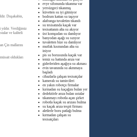
evye sifonunda tıkanma var
yersüzgeci tıkanmış
küvetten su iyi gitmiyor
ldir. Duşakabin,
bodrum kattan su taşıyor
alafranga tuvaletim tıkandı
su tesisatında kaçak var
 yıldır. Verdiğimiz
tesisattanm alta su akıyor
talar ve kaliteli
üst komşudan su damlıyor
banyodan aşağı su sızıyor
tuvaletten bize su damlıyor
n Çin mallarını
mutfak kısmından alta su
iniyor
pis su borusunda kaçak var
üsait oldukları
temiz su hattında arıza var
giderleriden aşağıya su akması
evin tavanında su akmmaya
başladı
cihazlarla çalışan tesisatçılar
kameralı su tamircileri
en yakın robotçu firmalar
kırmadan su kaçağını bulan yer
dedektörle arıza bulan ustalar
tıkanmayı robotla açan şirket
robotla kaçak su arızası bulma
su kaçak arıza tespit firması
aletlerle boru patlağı bulma
kırmadan çalışan su
tesisatçıları