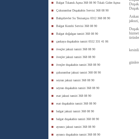
Balgat Tıkanık Açma 368 08 90 Tıkalı Gider Açma
Duşaka
Duşaka
Çukurambar Duşakabin Servisi 368 08 90
Ankara
Bahçelievler Su Tesisatçısı 0312 368 08 90
jakuzi
Balgat Kombi Servisi 368 08 90
Duşaka
hizmetl
Balgat doğalgaz tamiri 368 08 90
ürünle
çankaya duşakabin tamiri 0552 331 41 06
Duşaka
öveçler jakuzi tamiri 368 08 90
kesinli
öveçler jakuzi tamiri 368 08 90
Duşaka
günler
öveçler duşakabin tamiri 368 08 90
çukurambar jakuzi tamiri 368 08 90
seyran jakuzi tamiri 368 08 90
seyran duşakabin tamiri 368 08 90
esat jakuzi tamiri 368 08 90
esat duşakabin tamiri 368 08 90
balgat jakuzi tamiri 368 08 90
balgat duşakabin tamiri 368 08 90
ayrancı jakuzi tamiri 368 08 90
ayrancı duşakabin tamiri 368 08 90