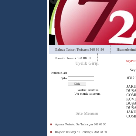
Balgat Tesisat Tesisatçı 368 08 90
Hizmetlerimi
Kombi Tamiri 368 08 90
seyran
Üyelik Girişi
Seyra
Kullanıcı adı
0312 
Şifre
JAKU
Parolamı unuttum
DUŞA
Üye olmak istiyorum
COMP
KÜVE
DUŞA
DUŞA
JAKU
Site Menüsü
COMP
Ayrancı Tesisatçı Su Tesisatçısı 368 08 90
Hoşdere Tesisatçı Su Tesisatçısı 368 08 90