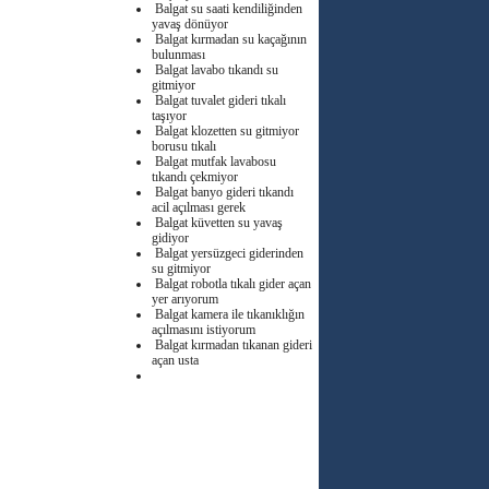
Balgat su saati kendiliğinden
yavaş dönüyor
Balgat kırmadan su kaçağının
bulunması
Balgat lavabo tıkandı su
gitmiyor
Balgat tuvalet gideri tıkalı
taşıyor
Balgat klozetten su gitmiyor
borusu tıkalı
Balgat mutfak lavabosu
tıkandı çekmiyor
Balgat banyo gideri tıkandı
acil açılması gerek
Balgat küvetten su yavaş
gidiyor
Balgat yersüzgeci giderinden
su gitmiyor
Balgat robotla tıkalı gider açan
yer arıyorum
Balgat kamera ile tıkanıklığın
açılmasını istiyorum
Balgat kırmadan tıkanan gideri
açan usta