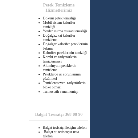
Petek Temizleme
Hizmetlerimiz
Döküm petek temizliği
Mobil sistem kalorifer
temizliği
Yerden ısıtma tesisatı temizliği
Doğalgaz kat kalorifer
temizleme
Doğalgaz kalorifer peteklerinin
bakımı
Kalorifer peteklerinin temizliği
Kombi ve radyatörlerin
temizlenmesi
Aluminyum peteklerde
temizleme
Peteklerde ısı sorunlarının
çözümleri
Temizlenmeyen radyatörlerin
bloke olması
Termostatlı vana montajı
Balgat Tesisatçı 368 08 90
Balgat tesisatçı iletişim telefon
Balgat su tesisatçısı usta
telefon