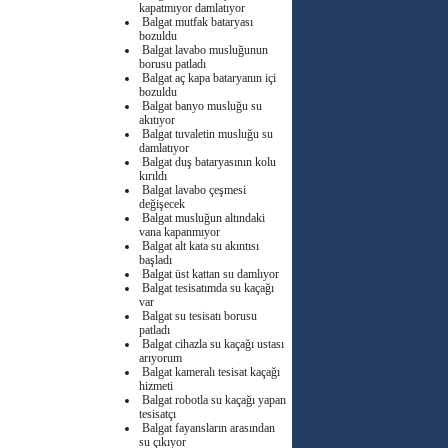
kapatmıyor damlatıyor
Balgat mutfak bataryası
bozuldu
Balgat lavabo musluğunun
borusu patladı
Balgat aç kapa bataryanın içi
bozuldu
Balgat banyo musluğu su
akıtıyor
Balgat tuvaletin musluğu su
damlatıyor
Balgat duş bataryasının kolu
kırıldı
Balgat lavabo çeşmesi
değişecek
Balgat musluğun altındaki
vana kapanmıyor
Balgat alt kata su akıntısı
başladı
Balgat üst kattan su damlıyor
Balgat tesisatımda su kaçağı
var
Balgat su tesisatı borusu
patladı
Balgat cihazla su kaçağı ustası
arıyorum
Balgat kameralı tesisat kaçağı
hizmeti
Balgat robotla su kaçağı yapan
tesisatçı
Balgat fayansların arasından
su çıkıyor