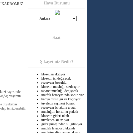
Hava Durumu
EN KADROMUZ
Saat
Şikayetiniz Nedir?
klozet su akıtıyor
klozetin içi değişecek
rezervuar bozuldu
klozetin musluğu sızdırıyor
taharet musluğu değişecek
kuzi sayesinde
mutfak bataryasında sorun var
 çağdaş yaşamın
banyo musluğu su kaçırıyor
tuvaletin çeşmesi bozuk
zda duşakabin
rezervuar iç takımı arızalı
olay temizlenebilir
musluğun hortumu patladı
klozetin gideri tıkalı
tuvaletten su taşıyor
gider pimaşından su gitmiyor
mutfak lavabosu tıkandı
mutfağın altından su çıkıyor