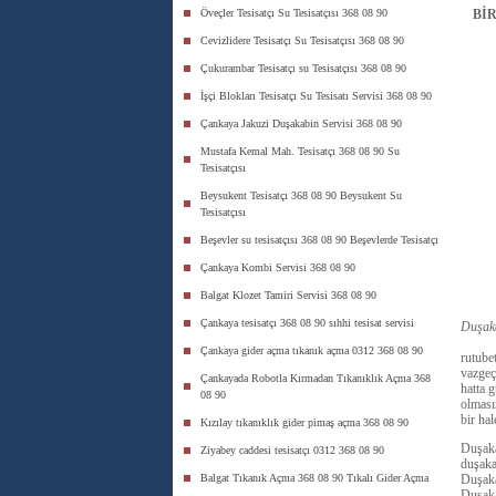
Öveçler Tesisatçı Su Tesisatçısı 368 08 90
Bİ
Cevizlidere Tesisatçı Su Tesisatçısı 368 08 90
Çukurambar Tesisatçı su Tesisatçısı 368 08 90
İşçi Blokları Tesisatçı Su Tesisatı Servisi 368 08 90
Çankaya Jakuzi Duşakabin Servisi 368 08 90
Mustafa Kemal Mah. Tesisatçı 368 08 90 Su
Tesisatçısı
Beysukent Tesisatçı 368 08 90 Beysukent Su
Tesisatçısı
Beşevler su tesisatçısı 368 08 90 Beşevlerde Tesisatçı
Çankaya Kombi Servisi 368 08 90
Balgat Klozet Tamiri Servisi 368 08 90
Çankaya tesisatçı 368 08 90 sıhhi tesisat servisi
Duşaka
Kombi,
Çankaya gider açma tıkanık açma 0312 368 08 90
rutube
vazgeç
Çankayada Robotla Kırmadan Tıkanıklık Açma 368
hatta 
08 90
olması
bir hal
Kızılay tıkanıklık gider pimaş açma 368 08 90
Duşaka
Ziyabey caddesi tesisatçı 0312 368 08 90
duşaka
Balgat Tıkanık Açma 368 08 90 Tıkalı Gider Açma
Duşaka
Duşaka