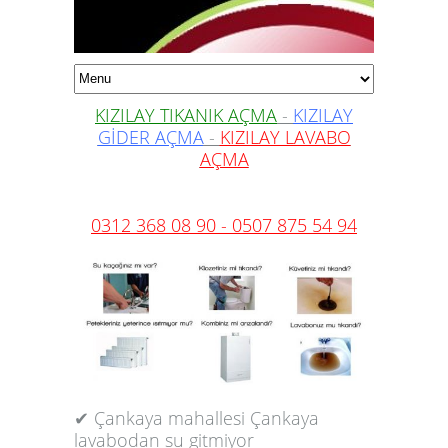
KIZILAY TIKANIK AÇMA
-
KIZILAY
GİDER AÇMA
-
KIZILAY LAVABO
AÇMA
0312 368 08 90 - 0507 875 54 94
✔ Çankaya mahallesi Çankaya
lavabodan su gitmiyor