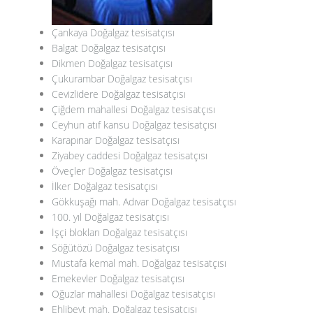
Çankaya Doğalgaz tesisatçısı
Balgat Doğalgaz tesisatçısı
Dikmen Doğalgaz tesisatçısı
Çukurambar Doğalgaz tesisatçısı
Cevizlidere Doğalgaz tesisatçısı
Çiğdem mahallesi Doğalgaz tesisatçısı
Ceyhun atıf kansu Doğalgaz tesisatçısı
Karapınar Doğalgaz tesisatçısı
Ziyabey caddesi Doğalgaz tesisatçısı
Öveçler Doğalgaz tesisatçısı
İlker Doğalgaz tesisatçısı
Gökkuşağı mah. Adıvar Doğalgaz tesisatçısı
100. yıl Doğalgaz tesisatçısı
İşçi blokları Doğalgaz tesisatçısı
Söğütözü Doğalgaz tesisatçısı
Mustafa kemal mah. Doğalgaz tesisatçısı
Emekevler Doğalgaz tesisatçısı
Oğuzlar mahallesi Doğalgaz tesisatçısı
Ehlibeyt mah. Doğalgaz tesisatçısı