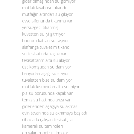
gider pimaşından su gitmiyor
mutfak lavabosu tıkandı
mutfağın altından su çıkıyor
evye sifonunda tıkanma var
yersüzgeci tıkanmış
küvetten su iyi gitmiyor
bodrum kattan su taşıyor
alafranga tuvaletim tıkandı
su tesisatında kaçak var
tesisattanm alta su akıyor
üst komşudan su damlıyor
banyodan aşağı su sızıyor
tuvaletten bize su damlıyor
mutfak kısmından alta su iniyor
pis su borusunda kaçak var
temiz su hattında arıza var
giderleriden aşağıya su akması
evin tavanında su akmmaya başladı
cihazlarla çalışan tesisatçılar
kameralı su tamircileri
en yakın robotçu firmalar