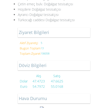
Çetin emeç bulv. Doğalgaz tesisatçısı
Hoşdere Doğalgaz tesisatçısı
Ayrancı Doğalgaz tesisatçısı
Türkocağı caddesi Doğalgaz tesisatçısı
Ziyaret Bilgileri
Aktif Ziyaretçi
5
Bugün Toplam
13
Toplam Ziyaret
106058
Döviz Bilgileri
Alış
Satış
Dolar
47.4723
47.6625
Euro
54.7972
55.0168
Hava Durumu