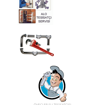
ÖVEÇLER SU TESİSATÇISI