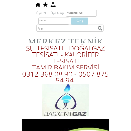
Üye Ol
Üye Girişi
MERKEZ TEKNİK
SU TESİSATI - DOĞALGAZ
TESİSATI - KALORİFER
TESİSATI
TAMİR BAKIM SERVİSİ
0312 368 08 90 - 0507 875
54 94