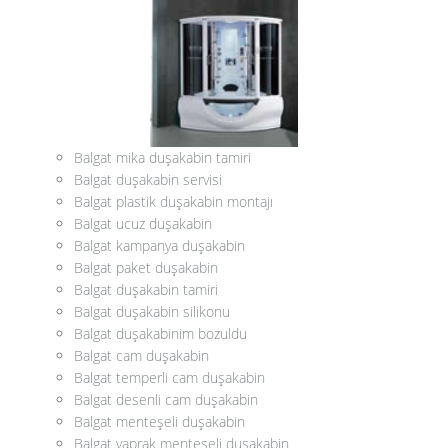
Balgat mika duşakabin tamiri
Balgat duşakabin servisi
Balgat plastik duşakabin montajı
Balgat ucuz duşakabin
Balgat kampanya duşakabin
Balgat paket duşakabin
Balgat duşakabin tamiri
Balgat duşakabin silikonu
Balgat duşakabinim bozuldu
Balgat cam duşakabin
Balgat temperli cam duşakabin
Balgat desenli cam duşakabin
Balgat menteşeli duşakabin
Balgat yaprak menteşeli duşakabin