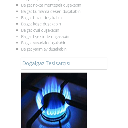
Balgat nokta menteşeli duşakabin
Balgat kumlama desen duşakabin
Balgat buzlu duşakabin
Balgat köşe duşakabin
Balgat oval duşakabin
Balgat l şeklinde duşakabin
Balgat yuvarlak duşakabin
Balgat yarım ay duşakabin
Doğalgaz Tesisatçısı