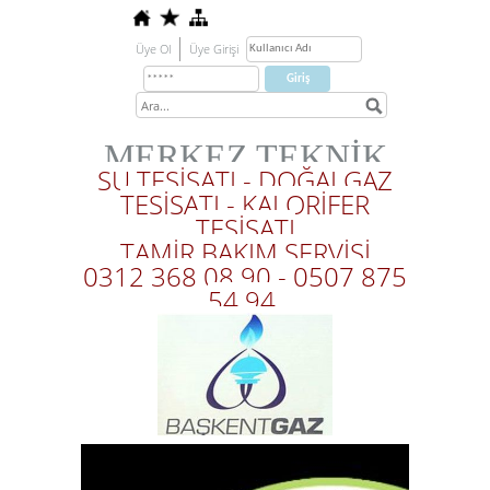
Üye Ol
Üye Girişi
MERKEZ TEKNİK
SU TESİSATI - DOĞALGAZ
TESİSATI - KALORİFER
TESİSATI
TAMİR BAKIM SERVİSİ
0312 368 08 90 - 0507 875
54 94