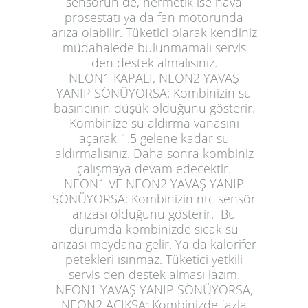
sensörün de, hermetik ise hava
prosestatı ya da fan motorunda
arıza olabilir. Tüketici olarak kendiniz
müdahalede bulunmamalı servis
den destek almalısınız.
NEON1 KAPALI, NEON2 YAVAŞ
YANIP SÖNÜYORSA:
Kombinizin su
basıncının düşük olduğunu gösterir.
Kombinize su aldırma vanasını
açarak 1.5 gelene kadar su
aldırmalısınız. Daha sonra kombiniz
çalışmaya devam edecektir.
NEON1 VE NEON2 YAVAŞ YANIP
SÖNÜYORSA:
Kombinizin ntc sensör
arızası olduğunu gösterir. Bu
durumda kombinizde sıcak su
arızası meydana gelir. Ya da kalorifer
petekleri ısınmaz. Tüketici yetkili
servis den destek alması lazım.
NEON1 YAVAŞ YANIP SÖNÜYORSA,
NEON2 AÇIKSA:
Kombinizde fazla