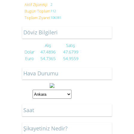
Aktif Ziyaretçi
2
Bugün Toplam
112
Toplam Ziyaret
106381
Döviz Bilgileri
Alış
Satış
Dolar
47.4896
47.6799
Euro
54.7365
54.9559
Hava Durumu
Saat
Şikayetiniz Nedir?