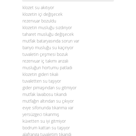
klozet su akıtıyor
klozetin içi değişecek
rezervuar bozuldu
klozetin musluğu sızdırıyor
taharet musluğu değişecek
mutfak bataryasında sorun var
banyo musluğu su kaçırıyor
tuvaletin çeşmesi bozuk
rezervuar iç takımı arızalı
musluğun hortumu patladı
klozetin gideri tıkalı
tuvaletten su taşıyor
gider pimaşından su gitmiyor
mutfak lavabosu tıkandı
mutfağın altından su çıkıyor
evye sifonunda tıkanma var
yersüzgeci tıkanmış
küvetten su iyi gitmiyor
bodrum kattan su taşıyor
alafranga tuvaletim tıkandı