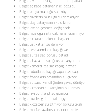
Balgat lavabo musluğunun borusu patladı
Balgat aç kapa bataryanın içi bozuldu
Balgat banyo musluğu su akıtıyor
Balgat tuvaletin musluğu su damlatıyor
Balgat duş bataryasının kolu kırıldı
Balgat lavabo çeşmesi değişecek
Balgat musluğun altındaki vana kapanmıyor
Balgat alt kata su akıntısı başladı
Balgat üst kattan su damlıyor
Balgat tesisatımda su kaçağı var
Balgat su tesisatı borusu patladı
Balgat cihazla su kaçağı ustası arıyorum
Balgat kameralı tesisat kaçağı hizmeti
Balgat robotla su kaçağı yapan tesisatçı
Balgat fayansların arasından su çıkıyor
Balgat su saati kendiliğinden yavaş dönüyor
Balgat kırmadan su kaçağının bulunması
Balgat lavabo tıkandı su gitmiyor
Balgat tuvalet gideri tıkalı taşıyor
Balgat klozetten su gitmiyor borusu tıkalı
Balgat mutfak lavabosu tıkandı çekmiyor