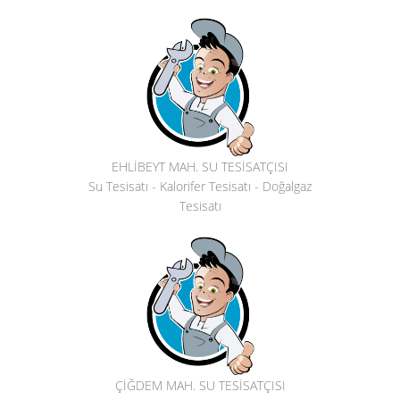
EHLİBEYT MAH. SU TESİSATÇISI
Su Tesisatı - Kalorifer Tesisatı - Doğalgaz
Tesisatı
ÇİĞDEM MAH. SU TESİSATÇISI