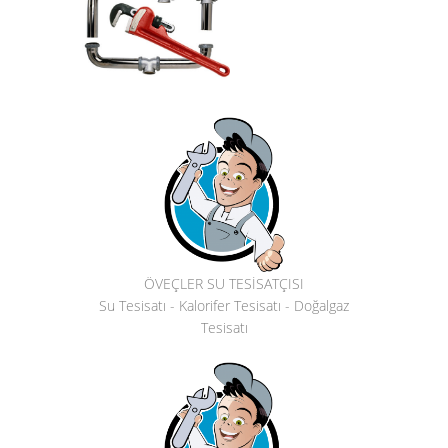
ÖVEÇLER SU TESİSATÇISI
Su Tesisatı - Kalorifer Tesisatı - Doğalgaz
Tesisatı