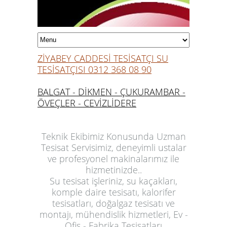
ZİYABEY CADDESİ TESİSATÇI SU
TESİSATÇISI 0312 368 08 90
BALGAT - DİKMEN - ÇUKURAMBAR -
ÖVEÇLER - CEVİZLİDERE
Teknik Ekibimiz Konusunda Uzman
Tesisat Servisimiz, deneyimli ustalar
ve profesyonel makinalarımız ile
hizmetinizde..
Su tesisat işleriniz, su kaçakları,
komple daire tesisatı, kalorifer
tesisatları, doğalgaz tesisatı ve
montajı, mühendislik hizmetleri, Ev -
Ofis - Fabrika Tesisatları