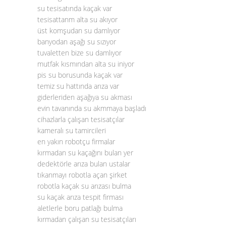
su tesisatında kaçak var
tesisattanm alta su akıyor
üst komşudan su damlıyor
banyodan aşağı su sızıyor
tuvaletten bize su damlıyor
mutfak kısmından alta su iniyor
pis su borusunda kaçak var
temiz su hattında arıza var
giderleriden aşağıya su akması
evin tavanında su akmmaya başladı
cihazlarla çalışan tesisatçılar
kameralı su tamircileri
en yakın robotçu firmalar
kırmadan su kaçağını bulan yer
dedektörle arıza bulan ustalar
tıkanmayı robotla açan şirket
robotla kaçak su arızası bulma
su kaçak arıza tespit firması
aletlerle boru patlağı bulma
kırmadan çalışan su tesisatçıları