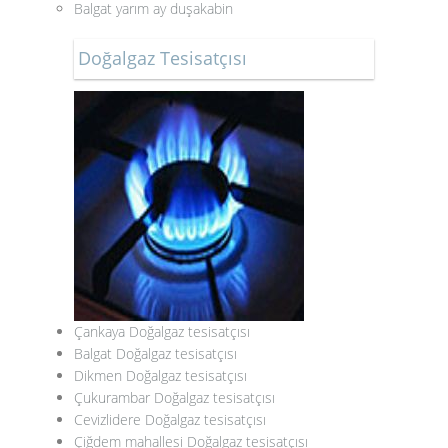
Balgat yarım ay duşakabin
Doğalgaz Tesisatçısı
Çankaya Doğalgaz tesisatçısı
Balgat Doğalgaz tesisatçısı
Dikmen Doğalgaz tesisatçısı
Çukurambar Doğalgaz tesisatçısı
Cevizlidere Doğalgaz tesisatçısı
Çiğdem mahallesi Doğalgaz tesisatçısı