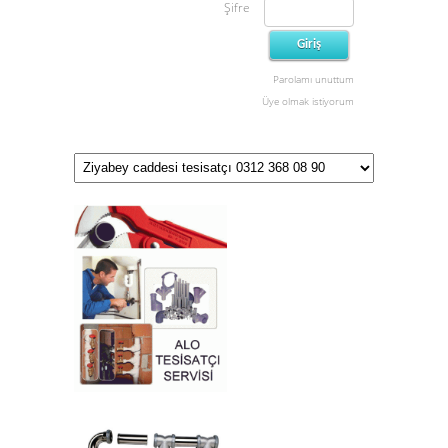
Şifre
Parolamı unuttum
Üye olmak istiyorum