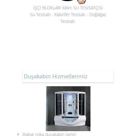
İŞÇİ BLOKLARI MAH. SU TESİSATÇISI
Su Tesisatı - Kalorifer Tesisatı - Doğalgaz
Tesisatı
Duşakabin Hizmetlerimiz
Balgat mika duşakabin tamiri