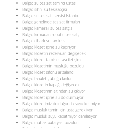
Balgat su tesisat tamirci ustası
Balgat sıhhi su tesisatçısı
Balgat su tesisatı servisi İstanbul
Balgat genelinde tesisat firmaları
Balgat kameralı su tesisatçısı
Balgat kırmadan robotlu tesisatçı
Balgat cihazlı su tamircisi
Balgat klozet içine su kaçırıyor
Balgat klozetin rezervuarı değişecek
Balgat klozet tamir ustası iletişim
Balgat klozetimin musluğu bozuldu
Balgat klozet sifonu arızalandı
Balgat tahalet çubuğu kırıldı
Balgat klozetin kapağı değişecek
Balgat klozetimin altından su çıkıyor
Balgat klozet içine su doldurmuyor
Balgat klozetimiz dolduğunda suyu kesmiyor
Balgat musluk tamiri için usta gerekliyor
Balgat musluk suyu kapatmıyor damlatıyor
Balgat mutfak bataryası bozuldu