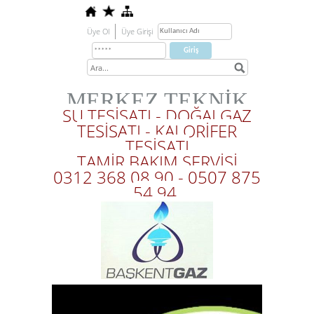
Üye Ol
Üye Girişi
MERKEZ TEKNİK
SU TESİSATI - DOĞALGAZ
TESİSATI - KALORİFER
TESİSATI
TAMİR BAKIM SERVİSİ
0312 368 08 90 - 0507 875
54 94