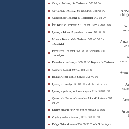
Öveçler Tesisatçı Su Tesisatçısı 368 08 90
Arıza
Cevizlidere Tesisatçı Su Tesisatçısı 368 08 90
olduğu
Çukurambar Tesisatçı su Tesisatçısı 368 08 90
İşçi Blokları Tesisatçı Su Tesisatı Servisi 368 08 90
Arı
kısm
Çankaya Jakuzi Duşakabin Servisi 368 08 90
Mustafa Kemal Mah. Tesisatçı 368 08 90 Su
Arıza
Tesisatçısı
ve k
Beysukent Tesisatçı 368 08 90 Beysukent Su
Tesisatçısı
A
devamı
Beşevler su tesisatçısı 368 08 90 Beşevlerde Tesisatçı
Çankaya Kombi Servisi 368 08 90
Arıza
Balgat Klozet Tamiri Servisi 368 08 90
Çankaya tesisatçı 368 08 90 sıhhi tesisat servisi
Ar
kapak
Çankaya gider açma tıkanık açma 0312 368 08 90
Çankayada Robotla Kırmadan Tıkanıklık Açma 368
Arı
08 90
Kızılay tıkanıklık gider pimaş açma 368 08 90
Arız
Ziyabey caddesi tesisatçı 0312 368 08 90
Balgat Tıkanık Açma 368 08 90 Tıkalı Gider Açma