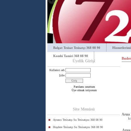
Balgat Tesisat Tesisatçı 368 08 90
Hizmetlerimi
Kombi Tamiri 368 08 90
Buder
Üyelik Girişi
Kullanıcı adı
Şifre
Parolamı unuttum
Üye olmak istiyorum
Site Menüsü
Arıza
ko
Ayrancı Tesisatçı Su Tesisatçısı 368 08 90
Hoşdere Tesisatçı Su Tesisatçısı 368 08 90
Arıza