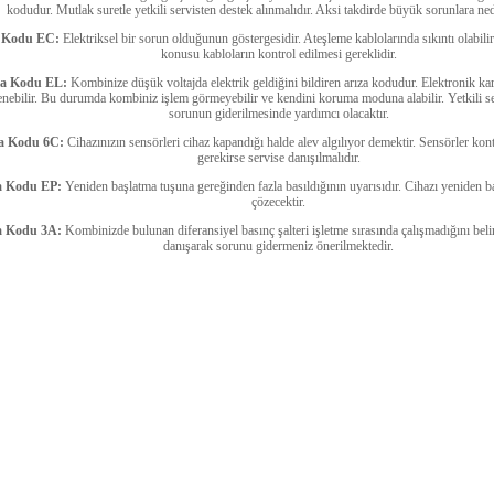
kodudur. Mutlak suretle yetkili servisten destek alınmalıdır. Aksi takdirde büyük sorunlara ned
a Kodu EC:
Elektriksel bir sorun olduğunun göstergesidir. Ateşleme kablolarında sıkıntı olabili
konusu kabloların kontrol edilmesi gereklidir.
za Kodu EL:
Kombinize düşük voltajda elektrik geldiğini bildiren arıza kodudur. Elektronik kar
enebilir. Bu durumda kombiniz işlem görmeyebilir ve kendini koruma moduna alabilir. Yetkili s
sorunun giderilmesinde yardımcı olacaktır.
za Kodu 6C:
Cihazınızın sensörleri cihaz kapandığı halde alev algılıyor demektir. Sensörler kont
gerekirse servise danışılmalıdır.
a Kodu EP:
Yeniden başlatma tuşuna gereğinden fazla basıldığının uyarısıdır. Cihazı yeniden 
çözecektir.
a Kodu 3A:
Kombinizde bulunan diferansiyel basınç şalteri işletme sırasında çalışmadığını belirt
danışarak sorunu gidermeniz önerilmektedir.