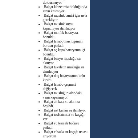
doldurmuyor
Balgat klozetimiz dolduğunda
suyu kesmiyor
Balgat musluk tamiri için usta
gerekliyor
Balgat musluk suyu
kapatmıyor damlatıyor
Balgat mutfak bataryası
bozuldu
Balgat lavabo musluğunun
borusu patladı
Balgat aç kapa bataryanın içi
bozuldu
Balgat banyo musluğu su
akıtıyor
Balgat tuvaletin musluğu su
damlatıyor
Balgat duş bataryasının kolu
kırıldı
Balgat lavabo çeşmesi
değişecek
Balgat musluğun altındaki
vana kapanmıyor
Balgat alt kata su akıntısı
başladı
Balgat üst kattan su damlıyor
Balgat tesisatımda su kaçağı
var
Balgat su tesisatı borusu
patladı
Balgat cihazla su kaçağı ustası
arıyorum