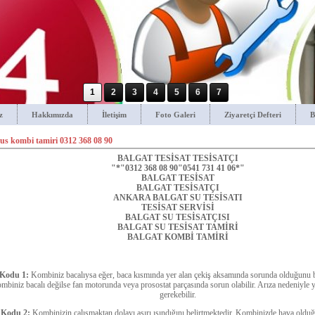
1
2
3
4
5
6
7
z
Hakkımızda
İletişim
Foto Galeri
Ziyaretçi Defteri
B
us kombi tamiri 0312 368 08 90
BALGAT TESİSAT TESİSATÇI
"*"0312 368 08 90"0541 731 41 06*"
BALGAT TESİSAT
BALGAT TESİSATÇI
ANKARA BALGAT SU TESİSATI
TESİSAT SERVİSİ
BALGAT SU TESİSATÇISI
BALGAT SU TESİSAT TAMİRİ
BALGAT KOMBİ TAMİRİ
 Kodu 1:
Kombiniz bacalıysa eğer, baca kısmında yer alan çekiş aksamında sorunda olduğunu b
mbiniz bacalı değilse fan motorunda veya prosostat parçasında sorun olabilir. Arıza nedeniyle
gerekebilir.
 Kodu 2:
Kombinizin çalışmaktan dolayı aşırı ısındığını belirtmektedir. Kombinizde hava oldu