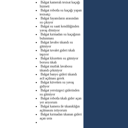
Balgat kameralı tesisat kaçağı
hizmeti
Balgat robotla su kaçağı yapan
tesisatçı
Balgat fayansların arasından
su çıkıyor
Balgat su saati kendiliğinden
yavaş dönüyor
Balgat kırmadan su kaçağının
bulunması
Balgat lavabo tıkandı su
gitmiyor
Balgat tuvalet gideri tıkalı
taşıyor
Balgat klozetten su gitmiyor
borusu tıkalı
Balgat mutfak lavabosu
tıkandı çekmiyor
Balgat banyo gideri tıkandı
acil açılması gerek
Balgat küvetten su yavaş
gidiyor
Balgat yersüzgeci giderinden
su gitmiyor
Balgat robotla tıkalı gider açan
yer arıyorum
Balgat kamera ile tıkanıklığın
açılmasını istiyorum
Balgat kırmadan tıkanan gideri
açan usta