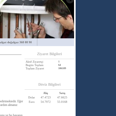
algat doğalgaz 368 08 90
Ziyaret Bilgileri
Aktif Ziyaretçi
1
Bugün Toplam
64
Toplam Ziyaret
106109
Döviz Bilgileri
Alış
Satış
Dolar
47.4723
47.6625
elirtmektedir. Eğer
Euro
54.7972
55.0168
 yardım almanız
ğunu ve bu havanın