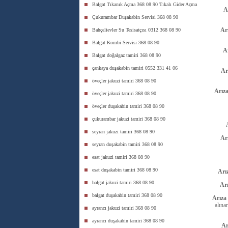
Balgat Tıkanık Açma 368 08 90 Tıkalı Gider Açma
A
Çukurambar Duşakabin Servisi 368 08 90
Ar
Bahçelievler Su Tesisatçısı 0312 368 08 90
Balgat Kombi Servisi 368 08 90
A
Balgat doğalgaz tamiri 368 08 90
çankaya duşakabin tamiri 0552 331 41 06
Ar
öveçler jakuzi tamiri 368 08 90
Arız
öveçler jakuzi tamiri 368 08 90
öveçler duşakabin tamiri 368 08 90
çukurambar jakuzi tamiri 368 08 90
seyran jakuzi tamiri 368 08 90
Ar
seyran duşakabin tamiri 368 08 90
esat jakuzi tamiri 368 08 90
esat duşakabin tamiri 368 08 90
Arı
balgat jakuzi tamiri 368 08 90
Ar
balgat duşakabin tamiri 368 08 90
Arıza
alına
ayrancı jakuzi tamiri 368 08 90
ayrancı duşakabin tamiri 368 08 90
Ar