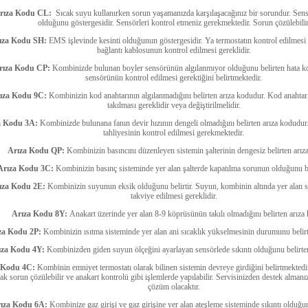
rıza Kodu CL:
Sıcak suyu kullanırken sorun yaşamanızda karşılaşacağınız bir sorundur. Sensö
olduğunu göstergesidir. Sensörleri kontrol etmeniz gerekmektedir. Sorun çözülebilir
ıza Kodu SH:
EMS işlevinde kesinti olduğunun göstergesidir. Ya termostatın kontrol edilmesi 
bağlantı kablosunun kontrol edilmesi gereklidir.
rıza Kodu CP:
Kombinizde bulunan boyler sensörünün algılanmıyor olduğunu belirten hata k
sensörünün kontrol edilmesi gerektiğini belirtmektedir.
ıza Kodu 9C:
Kombinizin kod anahtarının algılanmadığını belirten arıza kodudur. Kod anahtar
takılması gereklidir veya değiştirilmelidir.
a Kodu 3A:
Kombinizde bulunana fanın devir hızının dengeli olmadığını belirten arıza kodudur.
tahliyesinin kontrol edilmesi gerekmektedir.
Arıza Kodu QP:
Kombinizin basıncını düzenleyen sistemin şalterinin dengesiz belirten arız
Arıza Kodu 3C:
Kombinizin basınç sisteminde yer alan şalterde kapatılma sorunun olduğunu be
ıza Kodu 2E:
Kombinizin suyunun eksik olduğunu belirtir. Suyun, kombinin altında yer alan
takviye edilmesi gereklidir.
Arıza Kodu 8Y:
Anakart üzerinde yer alan 8-9 köprüsünün takılı olmadığını belirten arıza
za Kodu 2P:
Kombinizin ısıtma sisteminde yer alan ani sıcaklık yükselmesinin durumunu belirt
ıza Kodu 4Y:
Kombinizden giden suyun ölçeğini ayarlayan sensörlede sıkıntı olduğunu belirte
 Kodu 4C:
Kombinin emniyet termostatı olarak bilinen sistemin devreye girdiğini belirtmekted
rak sorun çözülebilir ve anakart kontrolü gibi işlemlerde yapılabilir. Servisinizden destek almanı
çözüm olacaktır.
ıza Kodu 6A:
Kombinize gaz girişi ve gaz girişine yer alan ateşleme sisteminde sıkıntı olduğu