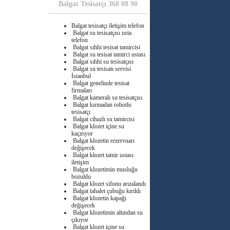
Balgat Tesisatçı 368 08 90
Balgat tesisatçı iletişim telefon
Balgat su tesisatçısı usta
telefon
Balgat sıhhi tesisat tamircisi
Balgat su tesisat tamirci ustası
Balgat sıhhi su tesisatçısı
Balgat su tesisatı servisi
İstanbul
Balgat genelinde tesisat
firmaları
Balgat kameralı su tesisatçısı
Balgat kırmadan robotlu
tesisatçı
Balgat cihazlı su tamircisi
Balgat klozet içine su
kaçırıyor
Balgat klozetin rezervuarı
değişecek
Balgat klozet tamir ustası
iletişim
Balgat klozetimin musluğu
bozuldu
Balgat klozet sifonu arızalandı
Balgat tahalet çubuğu kırıldı
Balgat klozetin kapağı
değişecek
Balgat klozetimin altından su
çıkıyor
Balgat klozet içine su