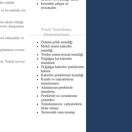
en olabilir.
kırmadan çalışan su
tesisatçıları
r ve bu nedenle söz
tta sıkıntı olduğu
ervise danışmanız
Petek Temizleme
Hizmetlerimiz
rol edilmelidir ve
Döküm petek temizliği
Mobil sistem kalorifer
başlatmanız sorunu
temizliği
Yerden ısıtma tesisatı temizliği
Doğalgaz kat kalorifer
ir. Yetkili servise
temizleme
Doğalgaz kalorifer peteklerinin
bakımı
Kalorifer peteklerinin temizliği
Kombi ve radyatörlerin
temizlenmesi
Aluminyum peteklerde
temizleme
Peteklerde ısı sorunlarının
çözümleri
Temizlenmeyen radyatörlerin
bloke olması
Termostatlı vana montajı