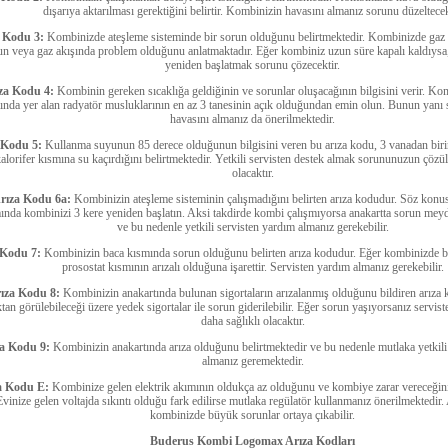
dışarıya aktarılması gerektiğini belirtir. Kombinizin havasını almanız sorunu düzeltecek
 Kodu 3:
Kombinizde ateşleme sisteminde bir sorun olduğunu belirtmektedir. Kombinizde gaz
n veya gaz akışında problem olduğunu anlatmaktadır. Eğer kombiniz uzun süre kapalı kaldıysa,
yeniden başlatmak sorunu çözecektir.
za Kodu 4:
Kombinin gereken sıcaklığa geldiğinin ve sorunlar oluşacağının bilgisini verir. Ko
ında yer alan radyatör musluklarının en az 3 tanesinin açık olduğundan emin olun. Bunun yanı sı
havasını almanız da önerilmektedir.
 Kodu 5:
Kullanma suyunun 85 derece olduğunun bilgisini veren bu arıza kodu, 3 vanadan biri
alorifer kısmına su kaçırdığını belirtmektedir. Yetkili servisten destek almak sorununuzun çöz
olacaktır.
rıza Kodu 6a:
Kombinizin ateşleme sisteminin çalışmadığını belirten arıza kodudur. Söz ko
nda kombinizi 3 kere yeniden başlatın. Aksi takdirde kombi çalışmıyorsa anakartta sorun meyd
ve bu nedenle yetkili servisten yardım almanız gerekebilir.
 Kodu 7:
Kombinizin baca kısmında sorun olduğunu belirten arıza kodudur. Eğer kombinizde 
prosostat kısmının arızalı olduğuna işarettir. Servisten yardım almanız gerekebilir.
ıza Kodu 8:
Kombinizin anakartında bulunan sigortaların arızalanmış olduğunu bildiren arıza 
tan görülebileceği üzere yedek sigortalar ile sorun giderilebilir. Eğer sorun yaşıyorsanız servis
daha sağlıklı olacaktır.
za Kodu 9:
Kombinizin anakartında arıza olduğunu belirtmektedir ve bu nedenle mutlaka yetkili
almanız geremektedir.
a Kodu E:
Kombinize gelen elektrik akımının oldukça az olduğunu ve kombiye zarar vereceğini
Evinize gelen voltajda sıkıntı olduğu fark edilirse mutlaka regülatör kullanmanız önerilmektedir.
kombinizde büyük sorunlar ortaya çıkabilir.
Buderus Kombi Logomax Arıza Kodları