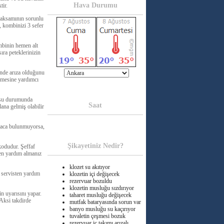
Hava Durumu
tir.
 aksamının sorunlu
 kombinizi 3 sefer
mbinin hemen alt
ra peteklerinizin
nde arıza olduğunu
ülmesine yardımcı
nusu durumunda
Saat
ana gelmiş olabilir
baca bulunmuyorsa,
Şikayetiniz Nedir?
kodudur. Şeffaf
ten yardım almanız
klozet su akıtıyor
 servisten yardım
klozetin içi değişecek
rezervuar bozuldu
klozetin musluğu sızdırıyor
n uyarısını yapar.
taharet musluğu değişecek
 Aksi takdirde
mutfak bataryasında sorun var
banyo musluğu su kaçırıyor
tuvaletin çeşmesi bozuk
rezervuar iç takımı arızalı