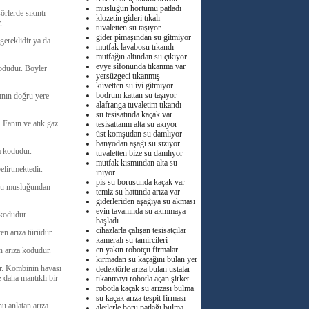
musluğun hortumu patladı
rlerde sıkıntı
klozetin gideri tıkalı
.
tuvaletten su taşıyor
gider pimaşından su gitmiyor
gereklidir ya da
mutfak lavabosu tıkandı
mutfağın altından su çıkıyor
evye sifonunda tıkanma var
odudur. Boyler
yersüzgeci tıkanmış
küvetten su iyi gitmiyor
bodrum kattan su taşıyor
ının doğru yere
alafranga tuvaletim tıkandı
su tesisatında kaçak var
 Fanın ve atık gaz
tesisattanm alta su akıyor
üst komşudan su damlıyor
banyodan aşağı su sızıyor
a kodudur.
tuvaletten bize su damlıyor
mutfak kısmından alta su
lirtmektedir.
iniyor
pis su borusunda kaçak var
 su musluğundan
temiz su hattında arıza var
giderleriden aşağıya su akması
evin tavanında su akmmaya
 kodudur.
başladı
cihazlarla çalışan tesisatçılar
en arıza türüdür.
kameralı su tamircileri
en yakın robotçu firmalar
n arıza kodudur.
kırmadan su kaçağını bulan yer
ir. Kombinin havası
dedektörle arıza bulan ustalar
z daha mantıklı bir
tıkanmayı robotla açan şirket
robotla kaçak su arızası bulma
su kaçak arıza tespit firması
nu anlatan arıza
aletlerle boru patlağı bulma