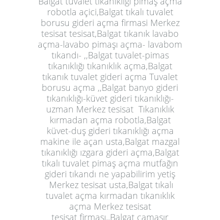
Balgat tuvalet tıkanıklığı pimaş açma
robotla açici,Balgat tıkalı tuvalet
borusu gideri açma firmasi
Merkez
tesisat
tesisat,Balgat tıkanık lavabo
açma-lavabo pimaşı açma- lavabom
tıkandı- ,,Balgat tuvalet-pimas
tıkanıklığı tıkanıklık açma,Balgat
tıkanık tuvalet gideri açma Tuvalet
borusu açma ,,Balgat banyo gideri
tıkanıklığı-küvet gideri tıkanıklığı-
uzman
Merkez tesisat
Tıkanıklık
kırmadan açma robotla,Balgat
küvet-duş gideri tıkanıklığı açma
makine ile açan usta,Balgat mazgal
tıkanıklığı ızgara gideri açma,Balgat
tıkalı tuvalet pimaş açma mutfağın
gideri tıkandı ne yapabilirim yetiş
Merkez tesisat
usta,Balgat tıkalı
tuvalet açma kırmadan tıkanıklık
açma Merkez tesisat
tesisat firması,,Balgat çamaşır