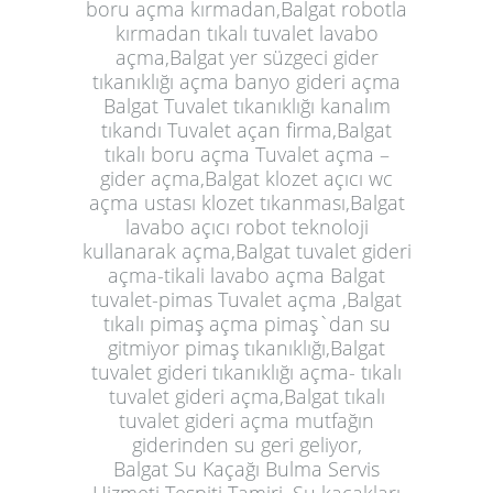
boru açma kırmadan,Balgat robotla
kırmadan tıkalı tuvalet lavabo
açma,Balgat yer süzgeci gider
tıkanıklığı açma banyo gideri açma
Balgat Tuvalet tıkanıklığı kanalım
tıkandı Tuvalet açan firma,Balgat
tıkalı boru açma Tuvalet açma –
gider açma,Balgat klozet açıcı wc
açma ustası klozet tıkanması,Balgat
lavabo açıcı robot teknoloji
kullanarak açma,Balgat tuvalet gideri
açma-tikali lavabo açma Balgat
tuvalet-pimas Tuvalet açma ,Balgat
tıkalı pimaş açma pimaş`dan su
gitmiyor pimaş tıkanıklığı,Balgat
tuvalet gideri tıkanıklığı açma- tıkalı
tuvalet gideri açma,Balgat tıkalı
tuvalet gideri açma mutfağın
giderinden su geri geliyor,
Balgat Su Kaçağı Bulma Servis
Hizmeti Tespiti Tamiri. Su kaçakları