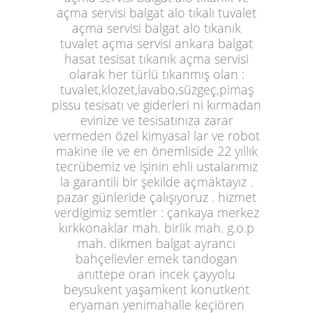
açma servisi balgat alo tıkalı tuvalet
açma servisi balgat alo tıkanık
tuvalet açma servisi ankara balgat
hasat tesisat tıkanık açma servisi
olarak her türlü tıkanmış olan :
tuvalet,klozet,lavabo,süzgeç,pimaş
pissu tesisatı ve giderleri ni kırmadan
evinize ve tesisatınıza zarar
vermeden özel kimyasal lar ve robot
makine ile ve en önemliside 22 yıllık
tecrübemiz ve işinin ehli ustalarımız
la garantili bir şekilde açmaktayız .
pazar günleride çalışıyoruz . hizmet
verdigimiz semtler : çankaya merkez
kırkkonaklar mah. birlik mah. g.o.p
mah. dikmen balgat ayrancı
bahçelievler emek tandogan
anıttepe oran incek çayyolu
beysukent yaşamkent konutkent
eryaman yenimahalle keçiören