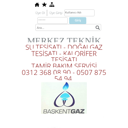
Üye Ol
Üye Girişi
MERKEZ TEKNİK
SU TESİSATI - DOĞALGAZ
TESİSATI - KALORİFER
TESİSATI
TAMİR BAKIM SERVİSİ
0312 368 08 90 - 0507 875
54 94