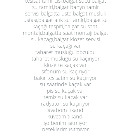
tesisat tamircisi,balgat sucu,balgat
su tamiri,balgat banyo tamir
servisi,balgatta usta,balgat musluk
ustası,balgat atık su tamiri,balgat su
kaçağı tespiti,balgat su saati
montajı,balgatta saat montajı,balgat
su kaçağı,balgat klozet servisi
su kaçağı var
taharet musluğu bozuldu
taharet musluğu su kaçırıyor
klozette kaçak var
sifonum su kaçırıyor
bakır tesisatım su kaçırıyor
su saatinde kaçak var
pis su kaçak var
temiz su kaçak var
radyatör su kaçırıyor
lavabom tıkandı
küvetim tıkandı
şofbenim ısıtmıyor
peteklerim ısıtmıyor