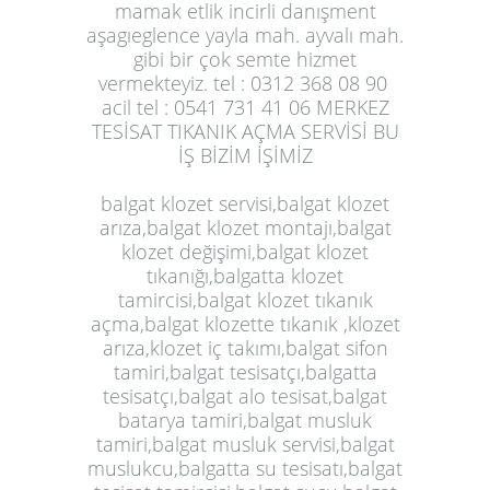
mamak etlik incirli danışment
aşagıeglence yayla mah. ayvalı mah.
gibi bir çok semte hizmet
vermekteyiz. tel : 0312 368 08 90
acil tel : 0541 731 41 06 MERKEZ
TESİSAT TIKANIK AÇMA SERVİSİ BU
İŞ BİZİM İŞİMİZ
balgat klozet servisi,balgat klozet
arıza,balgat klozet montajı,balgat
klozet değişimi,balgat klozet
tıkanığı,balgatta klozet
tamircisi,balgat klozet tıkanık
açma,balgat klozette tıkanık ,klozet
arıza,klozet iç takımı,balgat sifon
tamiri,balgat tesisatçı,balgatta
tesisatçı,balgat alo tesisat,balgat
batarya tamiri,balgat musluk
tamiri,balgat musluk servisi,balgat
muslukcu,balgatta su tesisatı,balgat