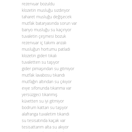
rezervuar bozuldu
klozetin musluğu sızdırıyor
taharet musluğu değişecek
mutfak bataryasında sorun var
banyo musluğu su kaçırıyor
tuvaletin çeşmesi bozuk
rezervuar iç takımı arızalı
musluğun hortumu patladı
klozetin gideri tıkalı
tuvaletten su taşıyor
gider pimaşından su gitmiyor
mutfak lavabosu tıkandı
mutfağın altından su çıkıyor
evye sifonunda tıkanma var
yersüzgeci tıkanmış
küvetten su iyi gitmiyor
bodrum kattan su taşıyor
alafranga tuvaletim tıkandı
su tesisatında kaçak var
tesisattanm alta su akıyor