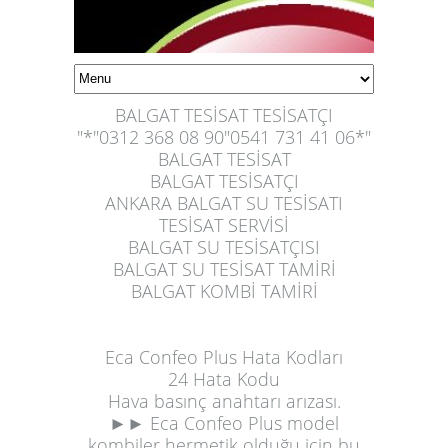
BALGAT TESİSAT TESİSATÇI
"*"0312 368 08 90"0541 731 41 06*"
BALGAT TESİSAT
BALGAT TESİSATÇI
ANKARA BALGAT SU TESİSATI
TESİSAT SERVİSİ
BALGAT SU TESİSATÇISI
BALGAT SU TESİSAT TAMİRİ
BALGAT KOMBİ TAMİRİ
Eca Confeo Plus Hata Kodları
24 Hata Kodu
Hava basınç anahtarı arızası.
►► Eca Confeo Plus model
kombiler hermetik olduğu için bu