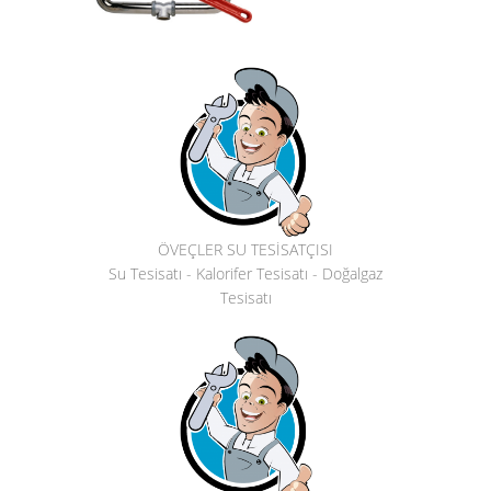
ÖVEÇLER SU TESİSATÇISI
Su Tesisatı - Kalorifer Tesisatı - Doğalgaz
Tesisatı