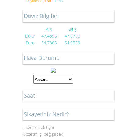
Toplam Ziyaret
106193
Döviz Bilgileri
Alış
Satış
Dolar
47.4896
47.6799
Euro
54.7365
54.9559
Hava Durumu
Saat
Şikayetiniz Nedir?
klozet su akıtıyor
klozetin içi değişecek