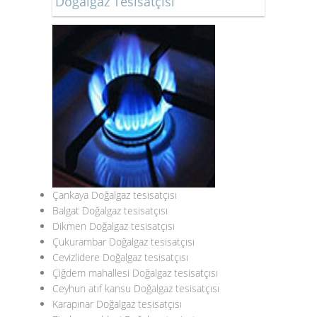
Doğalgaz Tesisatçısı
Çankaya Doğalgaz tesisatçısı
Balgat Doğalgaz tesisatçısı
Dikmen Doğalgaz tesisatçısı
Çukurambar Doğalgaz tesisatçısı
Cevizlidere Doğalgaz tesisatçısı
Çiğdem mahallesi Doğalgaz tesisatçısı
Ceyhun atıf kansu Doğalgaz tesisatçısı
Karapınar Doğalgaz tesisatçısı