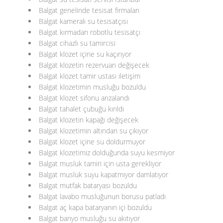
Balgat genelinde tesisat firmaları
Balgat kameralı su tesisatçısı
Balgat kırmadan robotlu tesisatçı
Balgat cihazlı su tamircisi
Balgat klozet içine su kaçırıyor
Balgat klozetin rezervuarı değişecek
Balgat klozet tamir ustası iletişim
Balgat klozetimin musluğu bozuldu
Balgat klozet sifonu arızalandı
Balgat tahalet çubuğu kırıldı
Balgat klozetin kapağı değişecek
Balgat klozetimin altından su çıkıyor
Balgat klozet içine su doldurmuyor
Balgat klozetimiz dolduğunda suyu kesmiyor
Balgat musluk tamiri için usta gerekliyor
Balgat musluk suyu kapatmıyor damlatıyor
Balgat mutfak bataryası bozuldu
Balgat lavabo musluğunun borusu patladı
Balgat aç kapa bataryanın içi bozuldu
Balgat banyo musluğu su akıtıyor