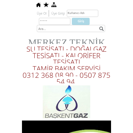
Üye Ol
Üye Girişi
MERKEZ TEKNİK
SU TESİSATI - DOĞALGAZ
TESİSATI - KALORİFER
TESİSATI
TAMİR BAKIM SERVİSİ
0312 368 08 90 - 0507 875
54 94