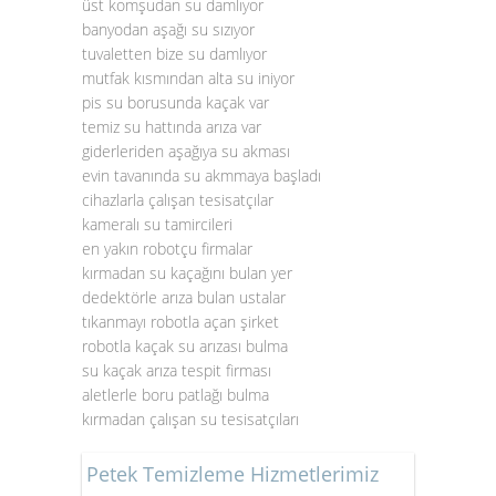
üst komşudan su damlıyor
banyodan aşağı su sızıyor
tuvaletten bize su damlıyor
mutfak kısmından alta su iniyor
pis su borusunda kaçak var
temiz su hattında arıza var
giderleriden aşağıya su akması
evin tavanında su akmmaya başladı
cihazlarla çalışan tesisatçılar
kameralı su tamircileri
en yakın robotçu firmalar
kırmadan su kaçağını bulan yer
dedektörle arıza bulan ustalar
tıkanmayı robotla açan şirket
robotla kaçak su arızası bulma
su kaçak arıza tespit firması
aletlerle boru patlağı bulma
kırmadan çalışan su tesisatçıları
Petek Temizleme Hizmetlerimiz