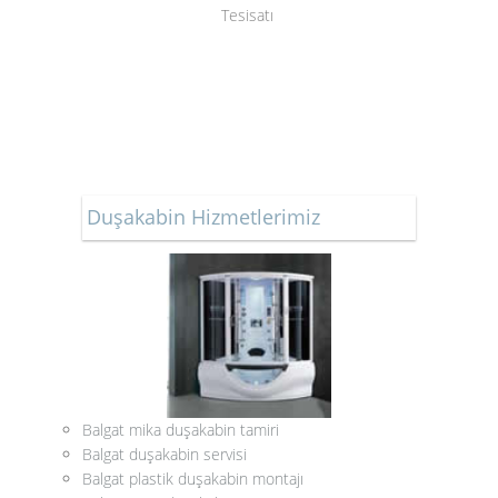
Tesisatı
Duşakabin Hizmetlerimiz
Balgat mika duşakabin tamiri
Balgat duşakabin servisi
Balgat plastik duşakabin montajı