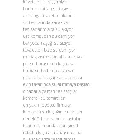
küvetten su iyi gitmiyor
bodrum kattan su taşıyor
alafranga tuvaletim tıkandı
su tesisatında kaçak var
tesisattanm alta su akıyor
üst komşudan su damlıyor
banyodan aşağı su sızıyor
tuvaletten bize su damlıyor
mutfak kısmından alta su iniyor
pis su borusunda kaçak var
temiz su hattında arıza var
giderleriden aşağıya su akması
evin tavanında su akmmaya başladı
cihazlarla çalışan tesisatçılar
kameralı su tamircileri
en yakın robotçu firmalar
kırmadan su kaçağını bulan yer
dedektörle arıza bulan ustalar
tıkanmayı robotla açan şirket
robotla kaçak su arızası bulma
su kaçak arıza tespit firması