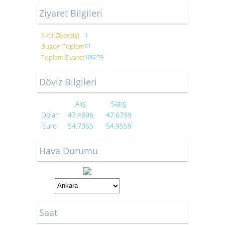
Ziyaret Bilgileri
Aktif Ziyaretçi
1
Bugün Toplam
21
Toplam Ziyaret
106239
Döviz Bilgileri
Alış
Satış
Dolar
47.4896
47.6799
Euro
54.7365
54.9559
Hava Durumu
Saat