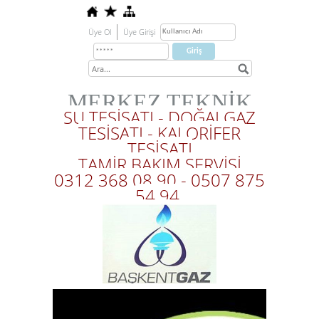
Üye Ol
Üye Girişi
MERKEZ TEKNİK
SU TESİSATI - DOĞALGAZ
TESİSATI - KALORİFER
TESİSATI
TAMİR BAKIM SERVİSİ
0312 368 08 90 - 0507 875
54 94