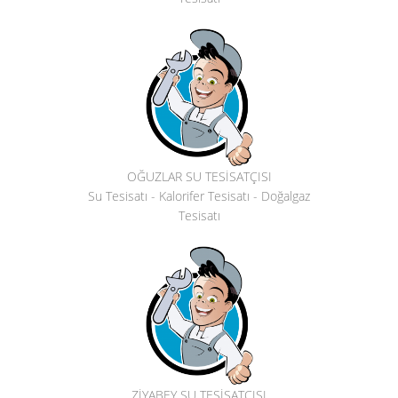
OĞUZLAR SU TESİSATÇISI
Su Tesisatı - Kalorifer Tesisatı - Doğalgaz
Tesisatı
ZİYABEY SU TESİSATÇISI