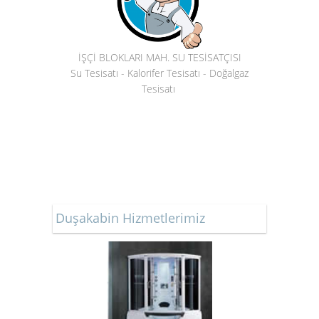
İŞÇİ BLOKLARI MAH. SU TESİSATÇISI
Su Tesisatı - Kalorifer Tesisatı - Doğalgaz
Tesisatı
Duşakabin Hizmetlerimiz