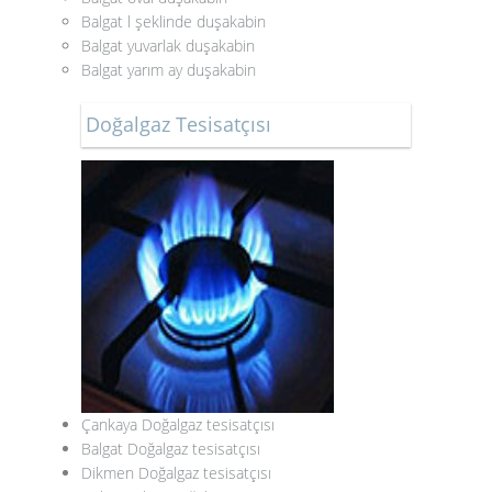
Balgat l şeklinde duşakabin
Balgat yuvarlak duşakabin
Balgat yarım ay duşakabin
Doğalgaz Tesisatçısı
Çankaya Doğalgaz tesisatçısı
Balgat Doğalgaz tesisatçısı
Dikmen Doğalgaz tesisatçısı