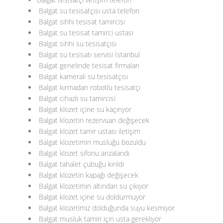
Balgat su tesisatçısı usta telefon
Balgat sıhhi tesisat tamircisi
Balgat su tesisat tamirci ustası
Balgat sıhhi su tesisatçısı
Balgat su tesisatı servisi İstanbul
Balgat genelinde tesisat firmaları
Balgat kameralı su tesisatçısı
Balgat kırmadan robotlu tesisatçı
Balgat cihazlı su tamircisi
Balgat klozet içine su kaçırıyor
Balgat klozetin rezervuarı değişecek
Balgat klozet tamir ustası iletişim
Balgat klozetimin musluğu bozuldu
Balgat klozet sifonu arızalandı
Balgat tahalet çubuğu kırıldı
Balgat klozetin kapağı değişecek
Balgat klozetimin altından su çıkıyor
Balgat klozet içine su doldurmuyor
Balgat klozetimiz dolduğunda suyu kesmiyor
Balgat musluk tamiri için usta gerekliyor