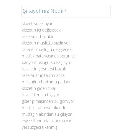
Şikayetiniz Nedir?
klozet su akıtıyor
klozetin içi değişecek
rezervuar bozuldu
klozetin musluğu sızdırıyor
taharet musluğu değişecek
mutfak bataryasında sorun var
banyo musluğu su kaçırıyor
tuvaletin çeşmesi bozuk
rezervuar iç takımı arızalı
musluğun hortumu patladı
klozetin gideri tıkalı
tuvaletten su taşıyor
gider pimaşından su gitmiyor
mutfak lavabosu tıkandı
mutfağın altından su çıkıyor
evye sifonunda tıkanma var
yersüzgeci tıkanmış