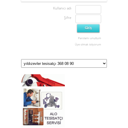
Kullanıcı adı
Şifre
Parolamı unuttum
Üye olmak istiyorum