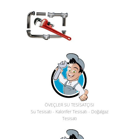
ÖVEÇLER SU TESİSATÇISI
Su Tesisatı - Kalorifer Tesisatı - Doğalgaz
Tesisatı